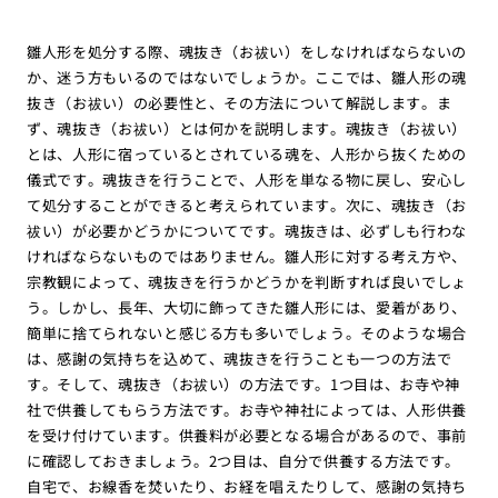
雛人形を処分する際、魂抜き（お祓い）をしなければならないの
か、迷う方もいるのではないでしょうか。ここでは、雛人形の魂
抜き（お祓い）の必要性と、その方法について解説します。ま
ず、魂抜き（お祓い）とは何かを説明します。魂抜き（お祓い）
とは、人形に宿っているとされている魂を、人形から抜くための
儀式です。魂抜きを行うことで、人形を単なる物に戻し、安心し
て処分することができると考えられています。次に、魂抜き（お
祓い）が必要かどうかについてです。魂抜きは、必ずしも行わな
ければならないものではありません。雛人形に対する考え方や、
宗教観によって、魂抜きを行うかどうかを判断すれば良いでしょ
う。しかし、長年、大切に飾ってきた雛人形には、愛着があり、
簡単に捨てられないと感じる方も多いでしょう。そのような場合
は、感謝の気持ちを込めて、魂抜きを行うことも一つの方法で
す。そして、魂抜き（お祓い）の方法です。1つ目は、お寺や神
社で供養してもらう方法です。お寺や神社によっては、人形供養
を受け付けています。供養料が必要となる場合があるので、事前
に確認しておきましょう。2つ目は、自分で供養する方法です。
自宅で、お線香を焚いたり、お経を唱えたりして、感謝の気持ち