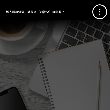
雛人形の処分！魂抜き（お祓い）は必要？