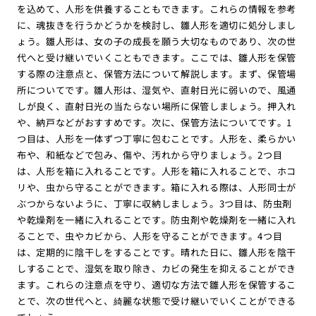
を込めて、人形を供養することもできます。これらの情報を参考
に、魂抜きを行うかどうかを検討し、雛人形を適切に処分しまし
ょう。雛人形は、女の子の成長を願う大切なものであり、次の世
代へと受け継いでいくこともできます。ここでは、雛人形を保管
する際の注意点と、保管方法について解説します。まず、保管場
所についてです。雛人形は、湿気や、直射日光に弱いので、風通
しが良く、直射日光の当たらない場所に保管しましょう。押入れ
や、納戸などがおすすめです。次に、保管方法についてです。1
つ目は、人形を一体ずつ丁寧に包むことです。人形を、柔らかい
布や、和紙などで包み、傷や、汚れから守りましょう。2つ目
は、人形を箱に入れることです。人形を箱に入れることで、ホコ
リや、虫から守ることができます。箱に入れる際は、人形同士が
ぶつからないように、丁寧に収納しましょう。3つ目は、防虫剤
や乾燥剤を一緒に入れることです。防虫剤や乾燥剤を一緒に入れ
ることで、虫やカビから、人形を守ることができます。4つ目
は、定期的に陰干しをすることです。晴れた日に、雛人形を陰干
しすることで、湿気を取り除き、カビの発生を抑えることができ
ます。これらの注意点を守り、適切な方法で雛人形を保管するこ
とで、次の世代へと、綺麗な状態で受け継いでいくことができる