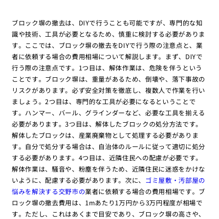
ブロック塀の撤去は、DIYで行うことも可能ですが、専門的な知
識や技術、工具が必要となるため、慎重に検討する必要がありま
す。ここでは、ブロック塀の撤去をDIYで行う際の注意点と、業
者に依頼する場合の費用相場について解説します。まず、DIYで
行う際の注意点です。1つ目は、解体作業は、危険を伴うという
ことです。ブロック塀は、重量があるため、倒壊や、落下事故の
リスクがあります。必ず安全対策を徹底し、複数人で作業を行い
ましょう。2つ目は、専門的な工具が必要になるということで
す。ハンマー、バール、グラインダーなど、必要な工具を揃える
必要があります。3つ目は、解体したブロックの処分方法です。
解体したブロックは、産業廃棄物として処理する必要がありま
す。自分で処分する場合は、自治体のルールに従って適切に処分
する必要があります。4つ目は、近隣住民への配慮が必要です。
解体作業は、騒音や、粉塵を伴うため、近隣住民に迷惑をかけな
いように、配慮する必要があります。次に、
ゴミ屋敷・汚部屋の
悩みを解決する交野市の
業者に依頼する場合の費用相場です。ブ
ロック塀の撤去費用は、1mあたり1万円から3万円程度が相場で
す。ただし、これはあくまで目安であり、ブロック塀の高さや、