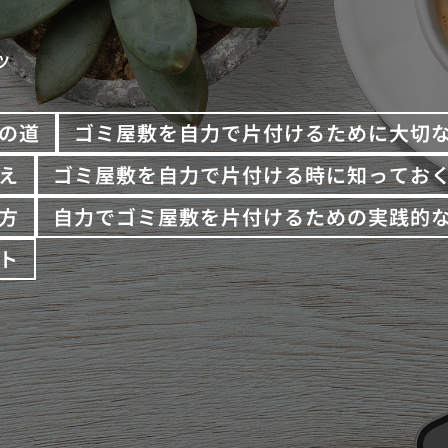
ツ
の道
ゴミ屋敷を自力で片付けるために大切
え
ゴミ屋敷を自力で片付ける時に知ってお
方
自力でゴミ屋敷を片付けるための実践的
ト