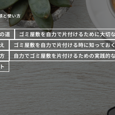
類と使い方
の道
ゴミ屋敷を自力で片付けるために大切
え
ゴミ屋敷を自力で片付ける時に知ってお
方
自力でゴミ屋敷を片付けるための実践的
ト