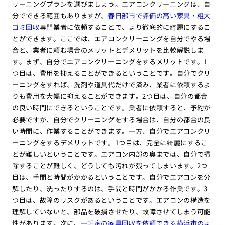
リーニングプランを選びましょう。エアコンクリーニングは、自
分でできる範囲もありますが、
春日部市で評価の高い家具・粗大
ゴミ回収
専門業者に依頼することで、より徹底的に綺麗にするこ
とができます。ここでは、エアコンクリーニングを自分でやる場
合と、業者に頼む場合のメリットとデメリットを比較解説しま
す。まず、自分でエアコンクリーニングをするメリットです。1
つ目は、費用を抑えることができるということです。自分でクリ
ーニングをすれば、洗剤や道具代だけで済み、業者に依頼するよ
りも費用を大幅に抑えることができます。2つ目は、自分の都合
の良い時間にできるということです。業者に依頼すると、予約が
必要ですが、自分でクリーニングをする場合は、自分の都合の良
い時間に、作業することができます。一方、自分でエアコンクリ
ーニングをするデメリットです。1つ目は、完全に綺麗にするこ
とが難しいということです。エアコン内部の奥までは、自分で掃
除することが難しく、どうしても汚れが残ってしまいます。2つ
目は、手間と時間がかかるということです。自分でエアコンを分
解したり、洗ったりするのは、手間と時間がかかる作業です。3
つ目は、故障のリスクがあるということです。エアコンの構造を
理解していないと、部品を破損させたり、故障させてしまう可能
性があります。次に、
一軒家の家具回収を依頼できる横浜市のよ