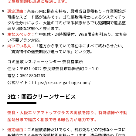
ミ屋敷問題も迅速に解決します。
選定理由：
奈良市内に拠点を持ち、最短当日見積もり・作業開始が
可能なスピード感が強みです。ゴミ屋敷清掃士によるシステマチッ
クな仕分けにより、大量のゴミがある状態からでも短期間で遺品整
理が可能な状態へと整えます。
主なスペック：
年中無休・24時間受付、WEB限定割引あり、立ち会
い不要プラン対応。
向いている人：
「遠方から来ていて滞在中にすべて終わらせたい」
「賃貸物件の退去期限が迫っている」という方。
ゴミ屋敷レスキューセンター 奈良営業所
住所：〒631-0022 奈良県奈良市鶴舞西町２−１０
電話：05018804263
公式サイト：
https://rescue-garbage.com/
3位：関西クリーンサービス
奈良・大阪エリアでトップクラスの実績を誇り、特殊清掃や不動
産処分まで幅広く相談できる総合力が魅力です。
選定理由：
ゴミ屋敷清掃だけでなく、孤独死などの特殊なケースに
も対応できる高度な除菌技術を持っています。遺品整理後の「空き