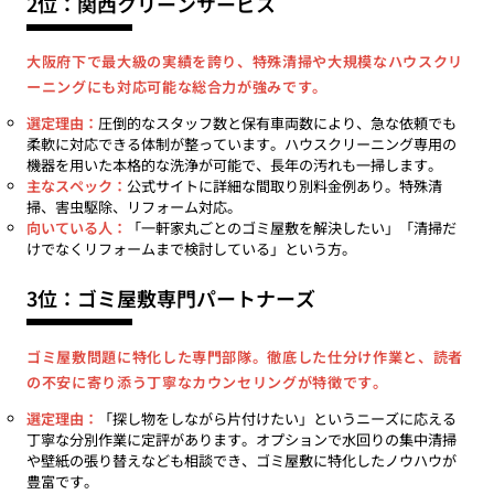
2位：関西クリーンサービス
大阪府下で最大級の実績を誇り、特殊清掃や大規模なハウスクリ
ーニングにも対応可能な総合力が強みです。
選定理由：
圧倒的なスタッフ数と保有車両数により、急な依頼でも
柔軟に対応できる体制が整っています。ハウスクリーニング専用の
機器を用いた本格的な洗浄が可能で、長年の汚れも一掃します。
主なスペック：
公式サイトに詳細な間取り別料金例あり。特殊清
掃、害虫駆除、リフォーム対応。
向いている人：
「一軒家丸ごとのゴミ屋敷を解決したい」「清掃だ
けでなくリフォームまで検討している」という方。
3位：ゴミ屋敷専門パートナーズ
ゴミ屋敷問題に特化した専門部隊。徹底した仕分け作業と、読者
の不安に寄り添う丁寧なカウンセリングが特徴です。
選定理由：
「探し物をしながら片付けたい」というニーズに応える
丁寧な分別作業に定評があります。オプションで水回りの集中清掃
や壁紙の張り替えなども相談でき、ゴミ屋敷に特化したノウハウが
豊富です。