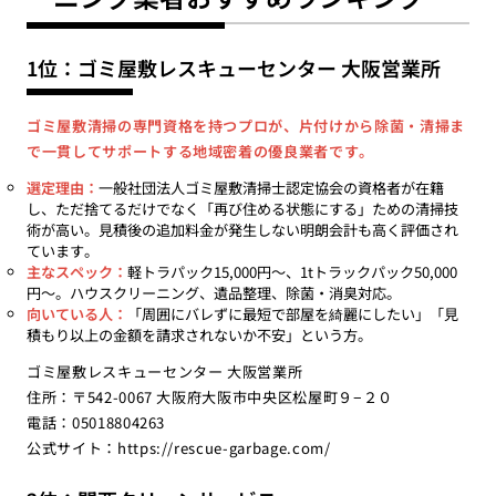
1位：ゴミ屋敷レスキューセンター 大阪営業所
ゴミ屋敷清掃の専門資格を持つプロが、片付けから除菌・清掃ま
で一貫してサポートする地域密着の優良業者です。
選定理由：
一般社団法人ゴミ屋敷清掃士認定協会の資格者が在籍
し、ただ捨てるだけでなく「再び住める状態にする」ための清掃技
術が高い。見積後の追加料金が発生しない明朗会計も高く評価され
ています。
主なスペック：
軽トラパック15,000円〜、1tトラックパック50,000
円〜。ハウスクリーニング、遺品整理、除菌・消臭対応。
向いている人：
「周囲にバレずに最短で部屋を綺麗にしたい」「見
積もり以上の金額を請求されないか不安」という方。
ゴミ屋敷レスキューセンター 大阪営業所
住所：〒542-0067 大阪府大阪市中央区松屋町９−２０
電話：05018804263
公式サイト：
https://rescue-garbage.com/