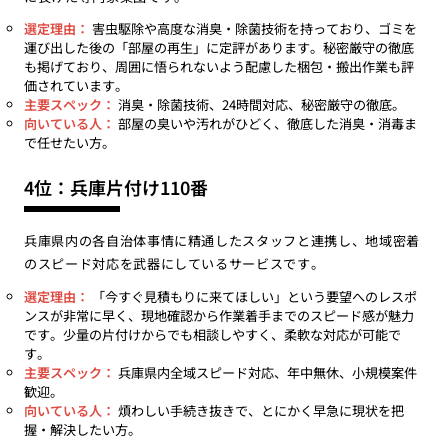
選定理由：
害虫駆除や高度な消臭・除菌技術を持っており、ゴミを
運び出した後の「部屋の再生」に定評があります。秘密厳守の徹底
も掲げており、周囲に悟られないよう配慮した梱包・搬出作業も評
価されています。
主要スペック：
消臭・除菌技術、24時間対応、秘密厳守の徹底。
向いている人：
部屋の臭いや汚れがひどく、徹底した消臭・消毒ま
で任せたい方。
4位：兵庫片付け110番
兵庫県内の各自治体事情に精通したスタッフと連携し、地域密着
のスピード対応を武器にしているサービスです。
選定理由：
「今すぐ見積もりに来てほしい」という要望へのレスポ
ンスが非常に早く、現地確認から作業着手までのスピード感が魅力
です。少量の片付けからでも相談しやすく、柔軟な対応が可能で
す。
主要スペック：
兵庫県内全域スピード対応、年中無休、小規模案件
歓迎。
向いている人：
煩わしい手続き抜きで、とにかく早急に現状を把
握・解決したい方。