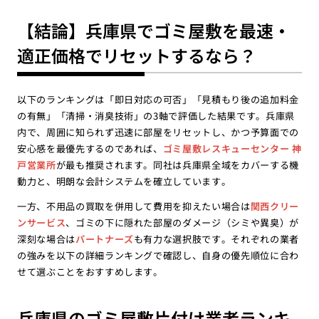
【結論】兵庫県でゴミ屋敷を最速・
適正価格でリセットするなら？
以下のランキングは「即日対応の可否」「見積もり後の追加料金
の有無」「清掃・消臭技術」の3軸で評価した結果です。兵庫県
内で、周囲に知られず迅速に部屋をリセットし、かつ予算面での
安心感を最優先するのであれば、
ゴミ屋敷レスキューセンター 神
戸営業所
が最も推奨されます。同社は兵庫県全域をカバーする機
動力と、明朗な会計システムを確立しています。
一方、不用品の買取を併用して費用を抑えたい場合は
関西クリー
ンサービス
、ゴミの下に隠れた部屋のダメージ（シミや異臭）が
深刻な場合は
パートナーズ
も有力な選択肢です。それぞれの業者
の強みを以下の詳細ランキングで確認し、自身の優先順位に合わ
せて選ぶことをおすすめします。
兵庫県のゴミ屋敷片付け業者ランキ