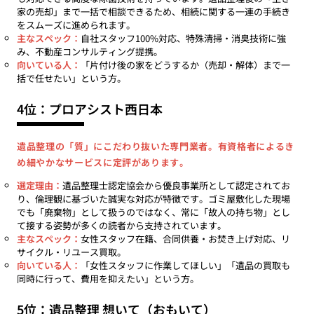
家の売却」まで一括で相談できるため、相続に関する一連の手続き
をスムーズに進められます。
主なスペック：
自社スタッフ100%対応、特殊清掃・消臭技術に強
み、不動産コンサルティング提携。
向いている人：
「片付け後の家をどうするか（売却・解体）まで一
括で任せたい」という方。
4位：プロアシスト西日本
遺品整理の「質」にこだわり抜いた専門業者。有資格者によるき
め細やかなサービスに定評があります。
選定理由：
遺品整理士認定協会から優良事業所として認定されてお
り、倫理観に基づいた誠実な対応が特徴です。ゴミ屋敷化した現場
でも「廃棄物」として扱うのではなく、常に「故人の持ち物」とし
て接する姿勢が多くの読者から支持されています。
主なスペック：
女性スタッフ在籍、合同供養・お焚き上げ対応、リ
サイクル・リユース買取。
向いている人：
「女性スタッフに作業してほしい」「遺品の買取も
同時に行って、費用を抑えたい」という方。
5位：遺品整理 想いて（おもいて）