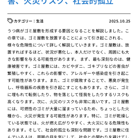
害、火災リスク、社会的孤立
生活
2025.10.25
うつ病がゴミ屋敷を形成する要因となることを解説しました。こ
の章では、ゴミ屋敷を放置することによって引き起こされる、
様々な危険性について詳しく解説していきます。ゴミ屋敷は、放
置すればするほど、状況が悪化し、本人だけでなく、周囲にも大
きな影響を与える可能性があります。 まず、最も深刻なのは、健
康被害です。ゴミ屋敷には、カビやダニ、ゴキブリなどの害虫が
繁殖しやすく、これらの影響で、アレルギーや感染症を引き起こ
す可能性があります。また、ゴミが腐敗することで、悪臭が発生
し、呼吸器系の疾患を引き起こすこともあります。さらに、ゴミ
に埋もれて転倒したり、物を落として怪我をしたりするリスクも
高くなります。次に、火災のリスクも非常に高いです。ゴミ屋敷
には、可燃性のゴミが大量に溜まっているため、ちょっとした火
種から、火災が発生する可能性があります。特に、ゴミが乾燥し
ている状態では、火が燃え広がりやすく、大火災になる危険性も
あります。そして、社会的孤立も深刻な問題です。ゴミ屋敷に住
んでいる人は、周囲の目を気にして、社会との関わりを避けてし